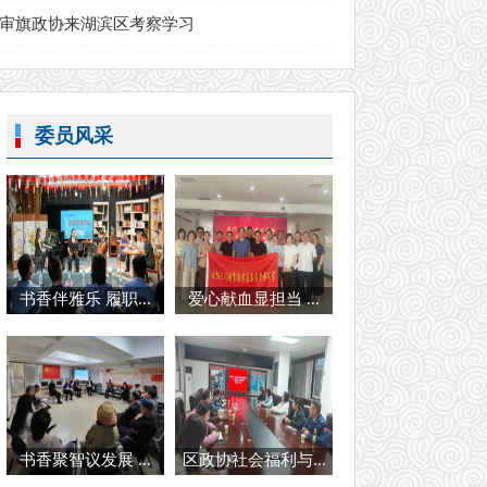
审旗政协来湖滨区考察学习
委员风采
书香伴雅乐 履职...
爱心献血显担当 ...
书香聚智议发展 ...
区政协社会福利与...